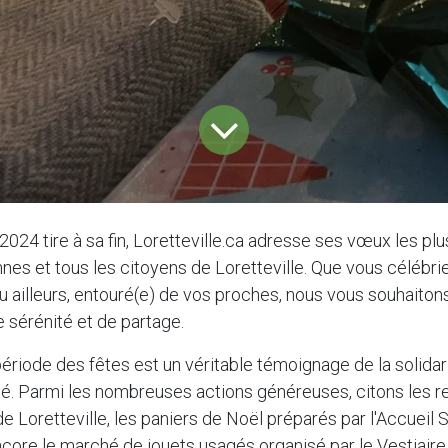
2024 tire à sa fin, Loretteville.ca adresse ses vœux les pl
nnes et tous les citoyens de Loretteville. Que vous célébri
 ou ailleurs, entouré(e) de vos proches, nous vous souhait
e sérénité et de partage.
 période des fêtes est un véritable témoignage de la solidar
 Parmi les nombreuses actions généreuses, citons les rep
e Loretteville, les paniers de Noël préparés par l'Accueil
encore le marché de jouets usagés organisé par le Vestiaire