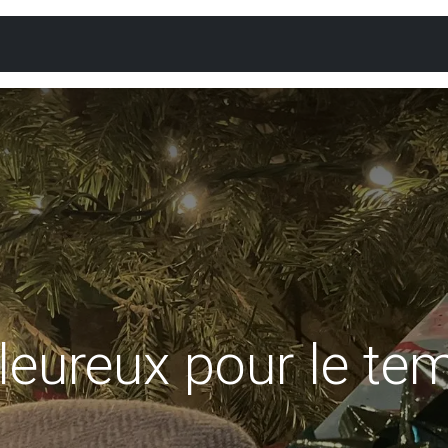
rte interactive
Calendrier
Concours
Répertoir
leureux pour le te