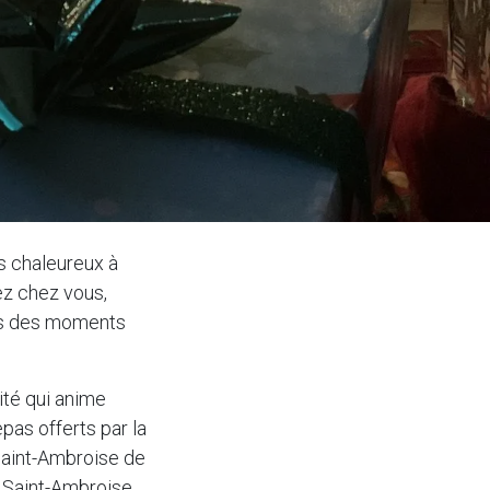
us chaleureux à
ez chez vous,
ons des moments
ité qui anime
as offerts par la
 Saint-Ambroise de
 Saint-Ambroise​.