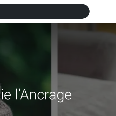
es
Publications
Activités et loisirs
Ser
ie l’Ancrage