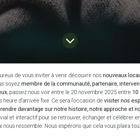
eux de vous inviter à venir découvrir nos
nouveaux loca
us soyez
membre de la communauté, partenaire, interven
eux
, passez nous voir entre le 20 novembre 2025 entre
10 
s heure d’arrivée fixe. Ce sera l’occasion de
visiter nos es
rendre davantage sur notre histoire, notre approche et n
al et interactif pour se retrouver, échanger et célébrer 
 nous ressemble. Nous espérons que cela vous plaira tout