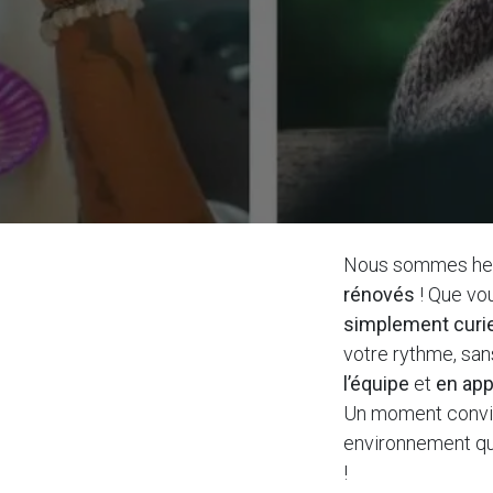
Nous sommes heur
rénovés
! Que vo
simplement curi
votre rythme, san
l’équipe
et
en app
Un moment convivi
environnement qui
!