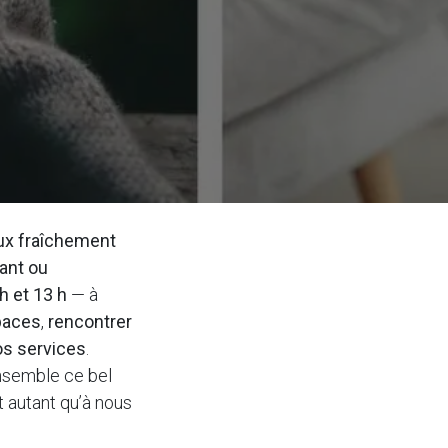
ux fraîchement
ant ou
h et 13 h
— à
paces
,
rencontrer
os services
.
ensemble ce bel
 autant qu’à nous