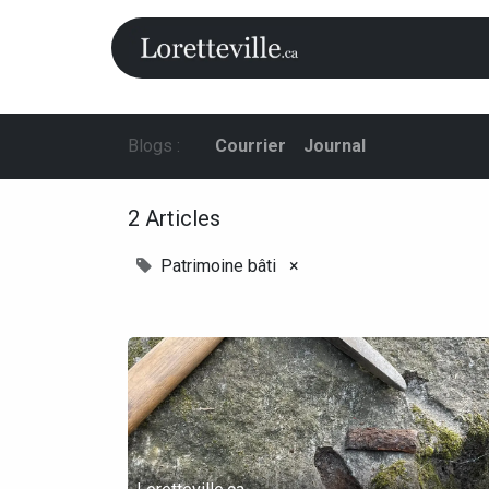
Accueil
Ca
Blogs :
Courrier
Journal
2 Articles
Patrimoine bâti
×