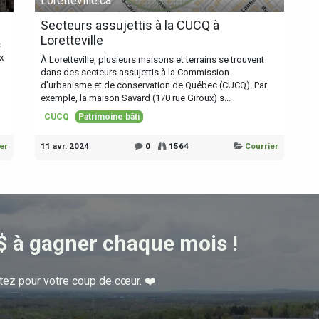
Loretteville.ca
Secteurs assujettis à la CUCQ à
Loretteville
s
x
À Loretteville, plusieurs maisons et terrains se trouvent
dans des secteurs assujettis à la Commission
d'urbanisme et de conservation de Québec (CUCQ). Par
exemple, la maison Savard (170 rue Giroux) s...
CUCQ
Patrimoine bâti
er
11 avr. 2024
0
1564
Courrier
$ à gagner chaque mois !
tez pour votre coup de cœur. ❤️